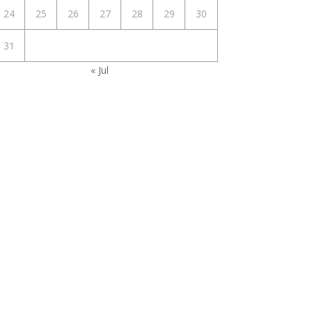
24
25
26
27
28
29
30
31
« Jul