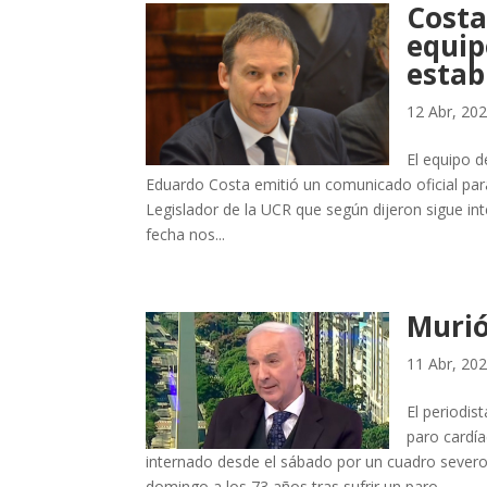
Costa
equip
estab
12 Abr, 20
El equipo 
Eduardo Costa emitió un comunicado oficial para
Legislador de la UCR que según dijeron sigue int
fecha nos...
Murió
11 Abr, 20
El periodis
paro cardí
internado desde el sábado por un cuadro severo 
domingo a los 73 años tras sufrir un paro...