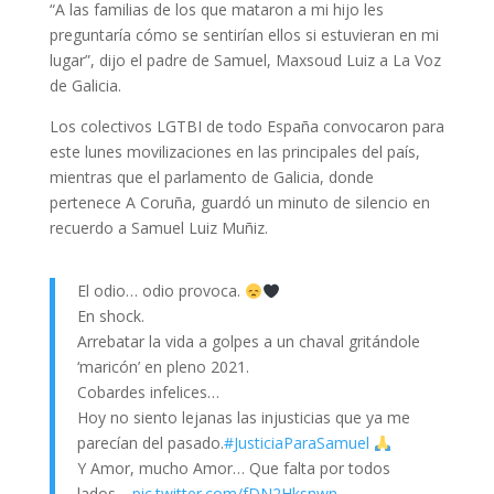
“A las familias de los que mataron a mi hijo les
preguntaría cómo se sentirían ellos si estuvieran en mi
lugar”, dijo el padre de Samuel, Maxsoud Luiz a La Voz
de Galicia.
Los colectivos LGTBI de todo España convocaron para
este lunes movilizaciones en las principales del país,
mientras que el parlamento de Galicia, donde
pertenece A Coruña, guardó un minuto de silencio en
recuerdo a Samuel Luiz Muñiz.
El odio… odio provoca.
En shock.
Arrebatar la vida a golpes a un chaval gritándole
‘maricón’ en pleno 2021.
Cobardes infelices…
Hoy no siento lejanas las injusticias que ya me
parecían del pasado.
#JusticiaParaSamuel
Y Amor, mucho Amor… Que falta por todos
lados…
pic.twitter.com/fDN2Hksnwn