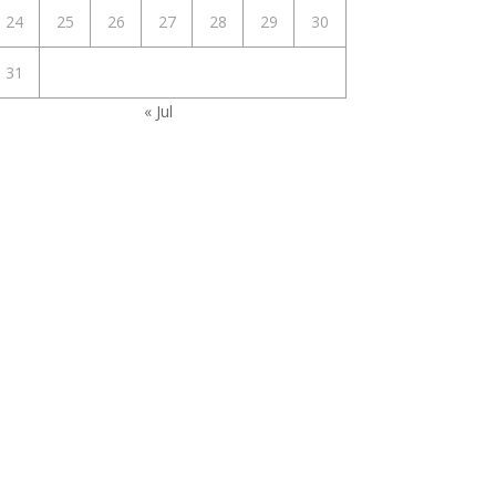
24
25
26
27
28
29
30
31
« Jul