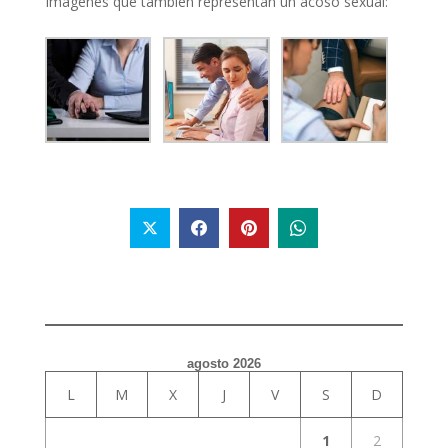
Imágenes que también representan un acoso sexual:
agosto 2026
L
M
X
J
V
S
D
1
2