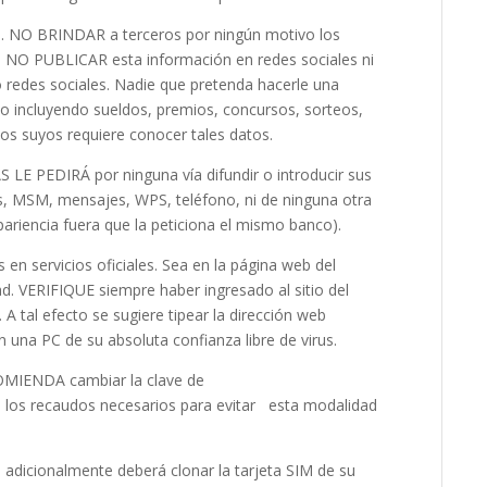
. NO BRINDAR a terceros por ningún motivo los
s. NO PUBLICAR esta información en redes sociales ni
 o redes sociales. Nadie que pretenda hacerle una
ivo incluyendo sueldos, premios, concursos, sorteos,
dos suyos requiere conocer tales datos.
LE PEDIRÁ por ninguna vía difundir o introducir sus
, MSM, mensajes, WPS, teléfono, ni de ninguna otra
ariencia fuera que la peticiona el mismo banco).
n servicios oficiales. Sea en la página web del
dad. VERIFIQUE siempre haber ingresado al sitio del
A tal efecto se sugiere tipear la dirección web
 una PC de su absoluta confianza libre de virus.
. SE RECOMIENDA cambiar la clave de
los recaudos necesarios para evitar esta modalidad
 adicionalmente deberá clonar la tarjeta SIM de su