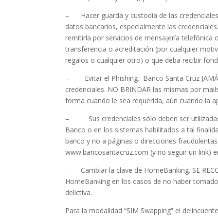
– Hacer guarda y custodia de las credenciales
datos bancarios, especialmente las credenciale
remitirla por servicios de mensajería telefónica
transferencia o acreditación (por cualquier mot
regalos o cualquier otro) o que deba recibir fon
– Evitar el Phishing. Banco Santa Cruz JAMÁS 
credenciales. NO BRINDAR las mismas por mails
forma cuando le sea requerida, aún cuando la ap
– Sus credenciales sólo deben ser utilizadas e
Banco o en los sistemas habilitados a tal finali
banco y no a páginas o direcciones fraudulentas. 
www.bancosantacruz.com (y no seguir un link) en
– Cambiar la clave de HomeBanking
HomeBanking en los casos de no haber tomado 
delictiva.
Para la modalidad “SIM Swapping” el delincuente