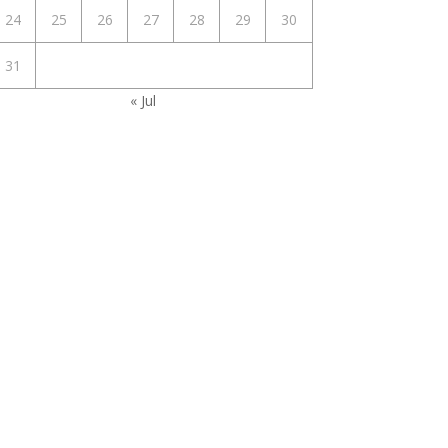
24
25
26
27
28
29
30
31
« Jul