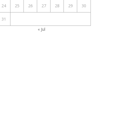
24
25
26
27
28
29
30
31
« Jul