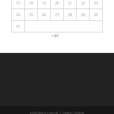
17
18
19
20
21
22
23
24
25
26
27
28
29
30
31
« Jul
Infiltrados.com.ar | Diario Digital