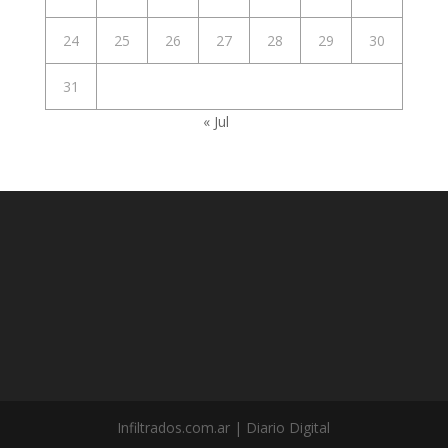
24
25
26
27
28
29
30
31
« Jul
Infiltrados.com.ar | Diario Digital