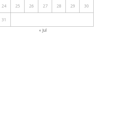
24
25
26
27
28
29
30
31
« Jul