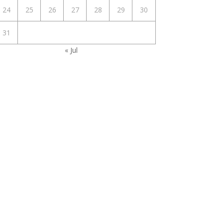
24
25
26
27
28
29
30
31
« Jul