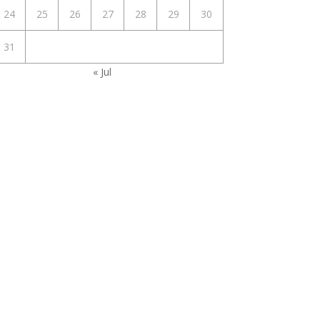
24
25
26
27
28
29
30
31
« Jul