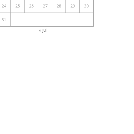
24
25
26
27
28
29
30
31
« Jul