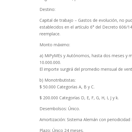
Destino:
Capital de trabajo – Gastos de evolución, no pudi
establecidos en el artículo 6° del Decreto 606
reemplace.
Monto máximo:
a) MiPyMEs y Autónomos, hasta dos meses y med
10.000.000.
El importe surgirá del promedio mensual de vent
b) Monotributistas:
$ 50.000 Categorías A, B y C.
$ 200.000 Categorías D, E, F, G, H, I, J y k.
Desembolsos: Único.
Amortización: Sistema Alemán con periodicidad M
Plazo: Único 24 meses.