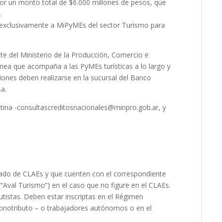
por un monto total de $6.000 millones de pesos, que
.
a exclusivamente a MiPyMEs del sector Turismo para
nte del Ministerio de la Producción, Comercio e
línea que acompaña a las PyMEs turísticas a lo largo y
ciones deben realizarse en la sucursal del Banco
a.
tina -consultascreditosnacionales@minpro.gob.ar, y
stado de CLAEs y que cuenten con el correspondiente
(“Aval Turismo”) en el caso que no figure en el CLAEs.
tistas. Deben estar inscriptas en el Régimen
onotributo – o trabajadores autónomos o en el