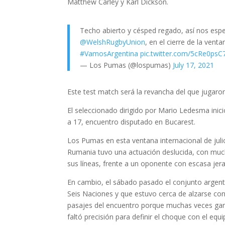
Matthew Carley y Karl Dickson.
Techo abierto y césped regado, así nos espe
@WelshRugbyUnion
, en el cierre de la venta
#VamosArgentina
pic.twitter.com/5cRe0psC
— Los Pumas (@lospumas)
July 17, 2021
Este test match será la revancha del que jugar
El seleccionado dirigido por Mario Ledesma inic
a 17, encuentro disputado en Bucarest.
Los Pumas en esta ventana internacional de jul
Rumania tuvo una actuación deslucida, con much
sus líneas, frente a un oponente con escasa jerar
En cambio, el sábado pasado el conjunto argenti
Seis Naciones y que estuvo cerca de alzarse con
pasajes del encuentro porque muchas veces ganar
faltó precisión para definir el choque con el equ