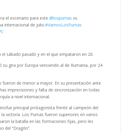
ra el escenario para este
@lospumas
vs.
na internacional de julio.
#VamosLosPumas
7C
on el sábado pasado y en el que empataron en 20.
ió su gira por Europa venciendo al de Rumania, por 24
io fueron de menor a mayor. En su presentación ante
as imprecisiones y falta de sincronización en todas
quía a nivel internacional.
nofue principal protagonista frente al campeón del
 la victoria. Los Pumas fueron superiores en varios
on la batalla en las formaciones fijas, pero les
ipo del “Dragón”.