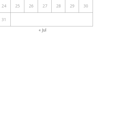
24
25
26
27
28
29
30
31
« Jul