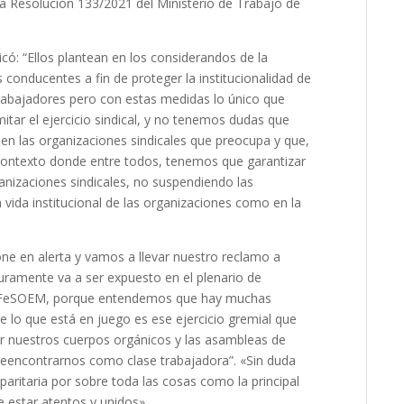
 Resolución 133/2021 del Ministerio de Trabajo de
có: “Ellos plantean en los considerandos de la
conducentes a fin de proteger la institucionalidad de
Trabajadores pero con estas medidas lo único que
itar el ejercicio sindical, y no tenemos dudas que
 en las organizaciones sindicales que preocupa y que,
ontexto donde entre todos, tenemos que garantizar
ganizaciones sindicales, no suspendiendo las
ida institucional de las organizaciones como en la
ne en alerta y vamos a llevar nuestro reclamo a
uramente va a ser expuesto en el plenario de
 la FeSOEM, porque entendemos que hay muchas
e lo que está en juego es ese ejercicio gremial que
r nuestros cuerpos orgánicos y las asambleas de
reencontrarnos como clase trabajadora”. «Sin duda
ritaria por sobre toda las cosas como la principal
 estar atentos y unidos»