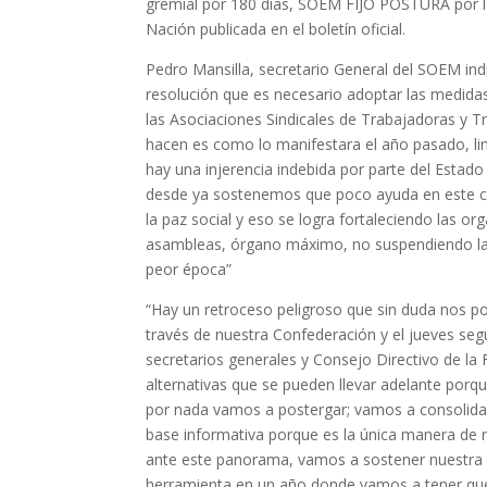
gremial por 180 días, SOEM FIJÓ POSTURA por la
Nación publicada en el boletín oficial.
Pedro Mansilla, secretario General del SOEM indi
resolución que es necesario adoptar las medidas 
las Asociaciones Sindicales de Trabajadoras y 
hacen es como lo manifestara el año pasado, lim
hay una injerencia indebida por parte del Estado
desde ya sostenemos que poco ayuda en este c
la paz social y eso se logra fortaleciendo las or
asambleas, órgano máximo, no suspendiendo la v
peor época”
“Hay un retroceso peligroso que sin duda nos po
través de nuestra Confederación y el jueves seg
secretarios generales y Consejo Directivo de
alternativas que se pueden llevar adelante porqu
por nada vamos a postergar; vamos a consolida
base informativa porque es la única manera de 
ante este panorama, vamos a sostener nuestra pa
herramienta en un año donde vamos a tener que