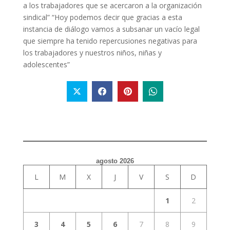
a los trabajadores que se acercaron a la organización
sindical” “Hoy podemos decir que gracias a esta
instancia de diálogo vamos a subsanar un vacío legal
que siempre ha tenido repercusiones negativas para
los trabajadores y nuestros niños, niñas y
adolescentes”
agosto 2026
L
M
X
J
V
S
D
1
2
3
4
5
6
7
8
9