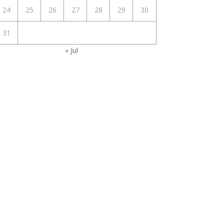
24
25
26
27
28
29
30
31
« Jul