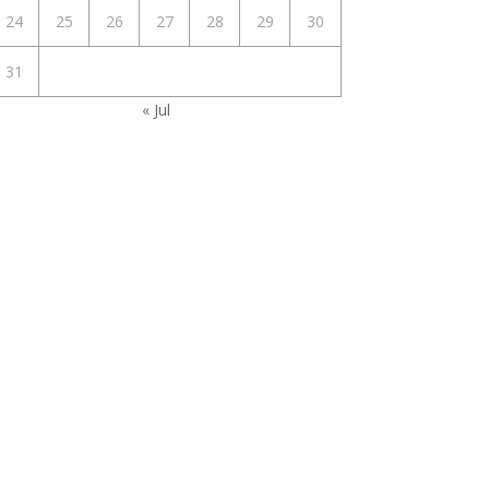
24
25
26
27
28
29
30
31
« Jul