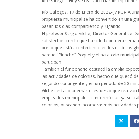
Río Gallegos. Hoy se realizaron las inscripcione
Río Gallegos, 17 de Enero de 2022-(MRG)- A una 
propuesta municipal se ha convertido en una gra
pasan los días compartiendo y jugando.
El profesor Sergio Vilche, Director General de 
satisfechos con lo que ha sido la primera seman
por lo que está aconteciendo en los distintos g
parque “Pirincho” Roquel y el natatorio municip
participan”.
También el funcionario destacó la amplia expecta
las actividades de colonias, hecho que quedó de
segundo contingente y en un periodo de 30 minu
Vilche destacó además el esfuerzo que realizan 
empleados municipales, e informó que ya se tra
colonias, buscando incorporar más actividades p