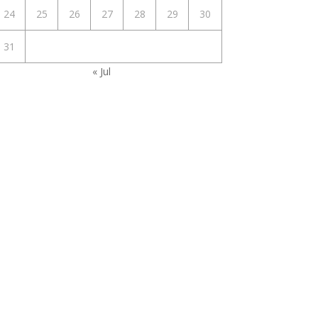
24
25
26
27
28
29
30
31
« Jul