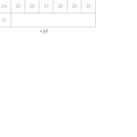
24
25
26
27
28
29
30
31
« Jul