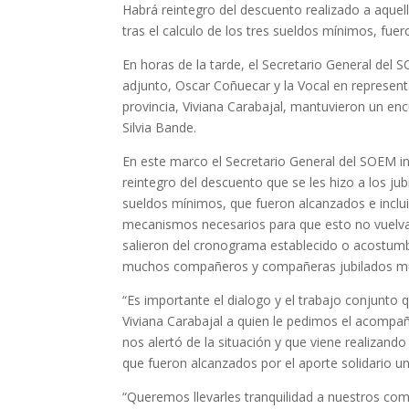
Habrá reintegro del descuento realizado a aquello
tras el calculo de los tres sueldos mínimos, fuero
En horas de la tarde, el Secretario General del
adjunto, Oscar Coñuecar y la Vocal en represent
provincia, Viviana Carabajal, mantuvieron un encu
Silvia Bande.
En este marco el Secretario General del SOEM ind
reintegro del descuento que se les hizo a los jub
sueldos mínimos, que fueron alcanzados e inclui
mecanismos necesarios para que esto no vuelva 
salieron del cronograma establecido o acostumbr
muchos compañeros y compañeras jubilados mun
“Es importante el dialogo y el trabajo conjunto
Viviana Carabajal a quien le pedimos el acomp
nos alertó de la situación y que viene realizando
que fueron alcanzados por el aporte solidario una
“Queremos llevarles tranquilidad a nuestros co