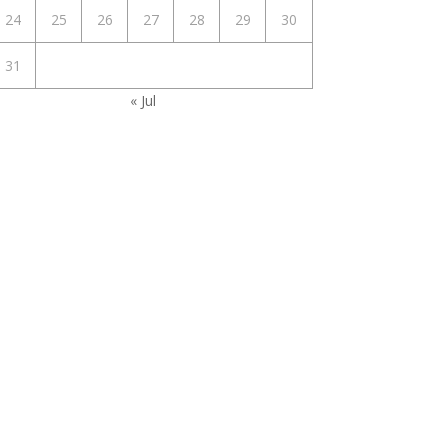
24
25
26
27
28
29
30
31
« Jul