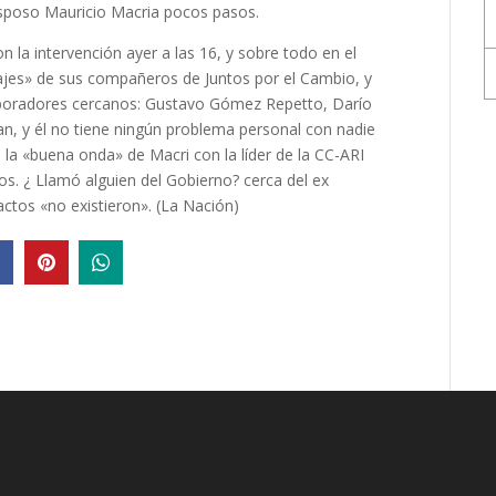
esposo
Mauricio Macri
a pocos pasos.
n la intervención ayer a las 16, y sobre todo en el
ajes» de sus
compañeros de Juntos por el Cambio
, y
boradores cercanos:
Gustavo Gómez Repetto
,
Darío
can, y él no tiene ningún problema personal con nadie
 la «buena onda» de Macri con la líder de la CC-ARI
ros. ¿ Llamó alguien del Gobierno? cerca del ex
actos «no existieron». (La Nación)