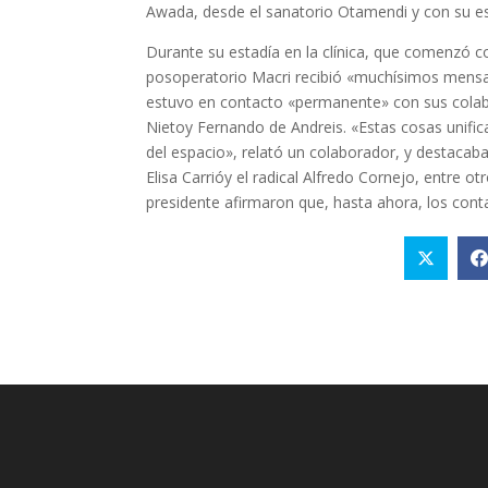
Awada
, desde el sanatorio Otamendi y con su 
Durante su estadía en la clínica, que comenzó co
posoperatorio Macri recibió «muchísimos mens
estuvo en contacto «permanente» con sus cola
Nieto
y
Fernando de Andreis
. «Estas cosas unifi
del espacio», relató un colaborador, y destacaba
Elisa Carrió
y el radical
Alfredo Cornejo
, entre ot
presidente afirmaron que, hasta ahora, los cont