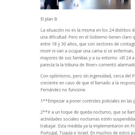
El plan B
La situación no es la misma en los 24 distritos 
una dificultad. Pero en el Gobierno tienen clar
entre 18 y 30 años, que son vectores de conta
morir ni van a ocupar una cama si se enferman,
mayores de sus familias y a su entorno. «El 24 a
parecía la la tribuna de River» comentó alarmad
Con optimismo, pero sin ingenuidad, cerca del P
creciente en caso de que el llamado a la respons
Fernández no funcione.
1**Empezar a poner controles policiales en las p
2**Ir a un toque de queda nocturno, que se llam
actividades sociales nocturnas estén suspendidas
trabajar. Esta medida ya la implementaron en Fran
Portugal, Tuquía e Israel. En muchos de estos pa