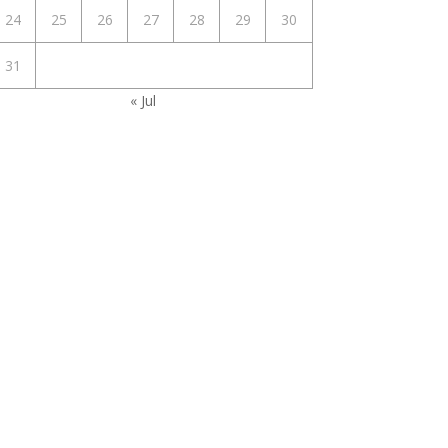
24
25
26
27
28
29
30
31
« Jul