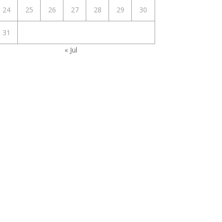
24
25
26
27
28
29
30
31
« Jul