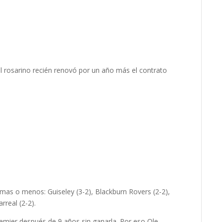
 rosarino recién renovó por un año más el contrato
mas o menos: Guiseley (3-2), Blackburn Rovers (2-2),
arreal (2-2).
remier después de 9 años sin ganarla. Por eso Ole