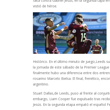
falta contra Gabriel Jesús; en la segunda tapa 
vistió de héroe.
Histórico.
En el último minuto de juego,
Leeds su
la jornada de este sábado de la Premier League i
finalmente hubo una diferencia entre dos entre
rosarino
Marcelo Bielsa
. El final, frenético, enc
argentino.
Stuart Dallas,
de Leeds, puso al frente al conjunt
embargo,
Liam Cooper
fue expulsado tras recib
Jesús. En la segunda etapa empató el español
F