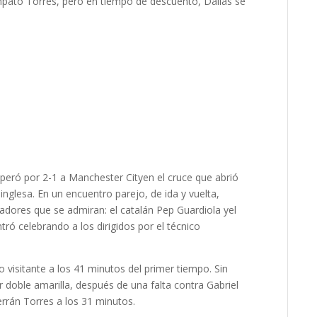
empató Torres, pero en tiempo de descuento, Dallas se
peró por 2-1 a Manchester City
en el cruce que abrió
nglesa. En un encuentro parejo, de ida y vuelta,
nadores que se admiran: el catalán
Pep Guardiola y
el
ontró celebrando a los dirigidos por el técnico
o visitante a los 41 minutos del primer tiempo. Sin
ir doble amarilla, después de una falta contra Gabriel
errán Torres
a los 31 minutos.