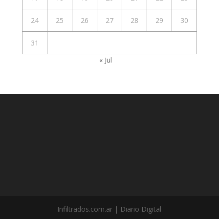
24
25
26
27
28
29
30
31
« Jul
Infiltrados.com.ar | Diario Digital