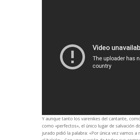
Y aunque tanto los varenikes del cantante, como 
como «perfectos», el único lugar de salvación di
jurado pidió la palabra: «Por única vez vamos a 