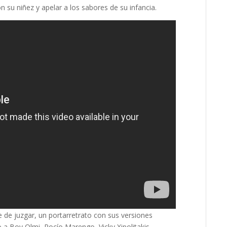
 su niñez y apelar a los sabores de su infancia.
e de juzgar, un portarretrato con sus versiones
o a Boy Olmi, Rocío Marengo, Vicky Xipolitakis,