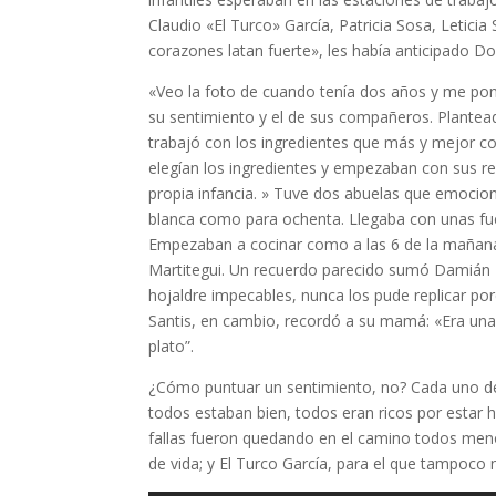
Claudio «El Turco» García, Patricia Sosa, Leticia S
corazones latan fuerte», les había anticipado Do
«Veo la foto de cuando tenía dos años y me pon
su sentimiento y el de sus compañeros. Plantead
trabajó con los ingredientes que más y mejor c
elegían los ingredientes y empezaban con sus re
propia infancia. »
Tuve dos abuelas que emocion
blanca como para ochenta. Llegaba con unas f
Empezaban a cocinar como a las 6 de la mañana
Martitegui. Un recuerdo parecido sumó Damián B
hojaldre impecables, nunca los pude replicar p
Santis, en cambio, recordó a su mamá: «Era una 
plato”.
¿Cómo puntuar un sentimiento, no? Cada uno de
todos estaban bien, todos eran ricos por estar
fallas fueron quedando en el camino todos meno
de vida; y El Turco García, para el que tampoco n