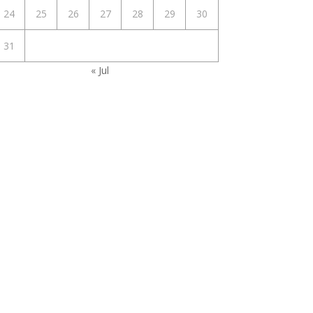
24
25
26
27
28
29
30
31
« Jul