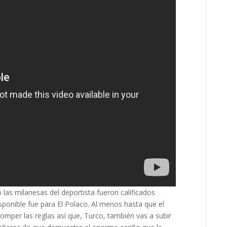
las milanesas del deportista fueron calificados
sponible fue para El Polaco. Al menos hasta que el
romper las reglas así que, Turco, también vas a subir