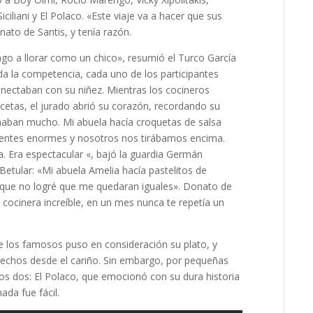
iciliani y El Polaco. «Este viaje va a hacer que sus
nato de Santis, y tenía razón.
go a llorar como un chico», resumió el Turco García
a la competencia, cada uno de los participantes
onectaban con su niñez. Mientras los cocineros
cetas, el jurado abrió su corazón, recordando su
aban mucho. Mi abuela hacía croquetas de salsa
uentes enormes y nosotros nos tirábamos encima.
. Era espectacular
«, bajó la guardia Germán
etular: «Mi abuela Amelia hacía pastelitos de
orque no logré que me quedaran iguales». Donato de
cocinera increíble, en un mes nunca te repetía un
 los famosos puso en consideración su plato, y
 hechos desde el cariño. Sin embargo, por pequeñas
s dos: El Polaco, que emocionó con su dura historia
ada fue fácil.