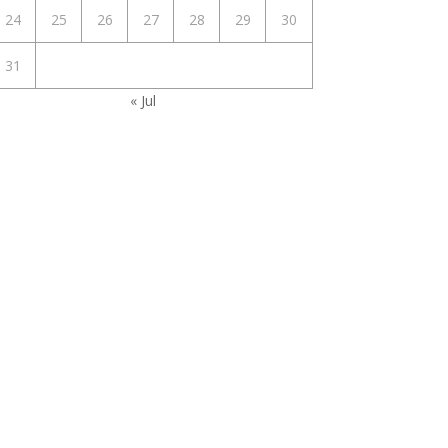
24
25
26
27
28
29
30
31
« Jul