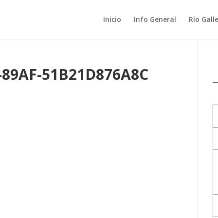
Inicio
Info General
Río Gall
-89AF-51B21D876A8C