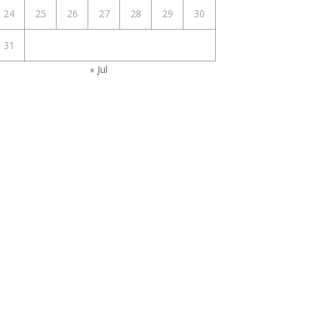
24
25
26
27
28
29
30
31
« Jul