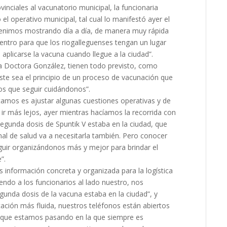
vinciales al vacunatorio municipal, la funcionaria
 operativo municipal, tal cual lo manifestó ayer el
venimos mostrando día a día, de manera muy rápida
entro para que los riogalleguenses tengan un lugar
plicarse la vacuna cuando llegue a la ciudad”.
 la Doctora González, tienen todo previsto, como
te sea el principio de un proceso de vacunación que
os que seguir cuidándonos”.
tamos es ajustar algunas cuestiones operativas y de
 ir más lejos, ayer mientras hacíamos la recorrida con
 segunda dosis de Spuntik V estaba en la ciudad, que
l de salud va a necesitarla también. Pero conocer
guir organizándonos más y mejor para brindar el
”.
 información concreta y organizada para la logística
endo a los funcionarios al lado nuestro, nos
unda dosis de la vacuna estaba en la ciudad”, y
ación más fluida, nuestros teléfonos están abiertos
a que estamos pasando en la que siempre es