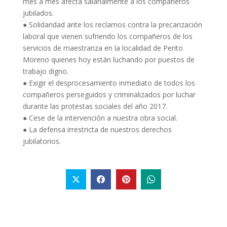
mes a mes afecta salarialmente a los compañeros
jubilados.
●
Solidaridad ante l
os reclamos contra
la
precarización
laboral
que vienen sufriendo lo
s
compañeros
de los
servicios de maestranza
en la localidad de Perito
Moreno
qu
i
e
nes
hoy están
luchando por
puestos de
trabajo digno.
●
Exigir el desprocesamiento inmediato de todos los
compañeros
perseguidos y
criminalizados por luchar
durante
las protestas sociales
d
el año 2017.
●
Cese de la intervención a nuestra obra social.
●
La defensa irrestricta de nuestro
s derechos
jubilatori
os
.