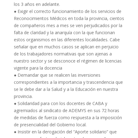
los 3 años en adelante.
●
Exigir el correcto funcionamiento de los servicios de
Reconocimiento
s
Médico
s
en toda la provincia, cientos
de compañeros mes a mes se ven perjudicados por la
falta de claridad y la anarquía con la que funcionan
estos organismos en las diferentes localidades. Cabe
señalar que en muchos casos se aplican en perjuicio
de los trabajadores normativas que son ajenas a
nuestro
sector
y se desconoce el régimen de licencias
vigente para la docencia
●
Demandar que se realicen las inversiones
correspondientes a la importancia y trascendencia que
se le debe dar a la Salud y a la Educación en nuestra
provincia.
●
Solidaridad
para
con
los docentes de CABA y
agremiados al sindicato de
ADEMYS en sus 72 horas
de medida
s
de fuerza como respuesta a la imposición
de presencialidad
del
G
obierno
local.
●
Insistir en la derogación del “Aporte solidario” que