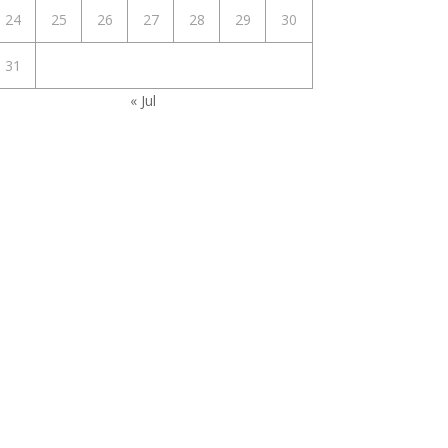
24
25
26
27
28
29
30
31
« Jul