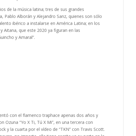
os de la música latina
; tres de sus grandes
ía, Pablo Alborán y Alejandro Sanz
, quienes son sólo
lento ibérico a instalarse en América Latina; en los
y Aitana
, que este 2020 ya figuran en las
Guincho y Amaral
”.
sentó con el
flamenco trap
hace apenas dos años y
n Ozuna “Yo X Ti, Tú X Mi”, en una tercera con
ck y la cuarta por el vídeo de “TKN” con
Travis Scott
.