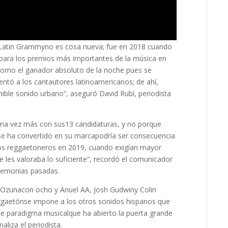
 Latin Grammy
no es cosa nueva; fue en 2018 cuando
 para
los premios más importantes de la música en
 como el ganador absoluto de la noche pues se
entó a los cantautores latinoamericanos; de ahí,
nible sonido urbano”, aseguró David Rubí, periodista
a una vez más con sus
13 candidaturas
, y no porque
 se ha convertido en su marca
podría ser consecuencia
 los reggaetoneros en 2019, cuando exigían
mayor
e les valoraba lo suficiente”, recordó el comunicador
eremonias pasadas.
,
Ozuna
con ocho y
Anuel AA
,
Josh Gudwin
y
Colin
ggaetón
se impone a los otros sonidos hispanos que
 de paradigma musical
que ha abierto la puerta grande
aliza el periodista.