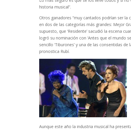
Lo más seguro es que se los lleve todos y si no
historia musical
”.
Otros ganadores “muy cantados podrían ser
la 
en dos de las categorías más grandes:
Mejor Gr
supuesto, que ‘
Residente
’ sacudió la escena cu
logró su nominación con ‘Antes que el mundo se
sencillo ‘Tiburones’ y una de las consentidas d
pronostica Rubí.
Aunque este año la industria musical ha present