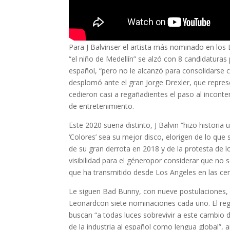
Para
J Balvin
ser
el artista más nominado en los
“el niño de Medellín” se alzó con 8 candidaturas
español
, “pero no le alcanzó para consolidarse
desplomó ante el gran
Jorge Drexler
, que repres
cedieron casi a regañadientes el paso al inconte
de entretenimiento.
Este 2020 suena distinto, J Balvin “hizo histori
‘Colores’ sea su mejor disco, el
origen de lo que
de su gran derrota en 2018 y de la protesta de
visibilidad para el género
por considerar que no s
que ha transmitido desde Los Angeles en las c
Le siguen
Bad Bunny
, con nueve postulaciones
Leonard
con siete nominaciones cada uno. El
re
buscan “a todas luces
sobrevivir a este cambio
de la industria al español como lengua global”, an