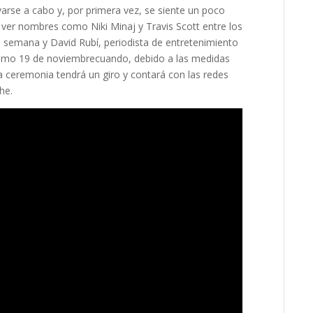
evarse a cabo y, por primera vez, se siente un poco
er nombres como Niki Minaj y Travis Scott entre los
ta semana y
David Rubí, periodista de entretenimiento
ximo 19 de noviembre
cuando, debido a las
medidas
la ceremonia tendrá un giro y contará con las redes
he.