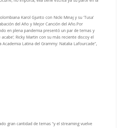
 ocurre, no importa,
ella tiene escrita ya su parte en la
colombiana Karol G
junto con Nicki Minaj y su ‘
Tusa
’
abación del Año y Mejor Canción del Año.
Por
ando en plena pandemia presentó un par de temas y
 acabe’;
Ricky Martin con su más reciente disco
y el
e la Academia Latina del Grammy:
Natalia Lafourcade
”,
ado gran cantidad de temas “y el
streaming
vuelve