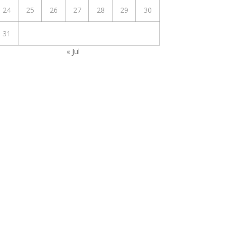
24
25
26
27
28
29
30
31
« Jul