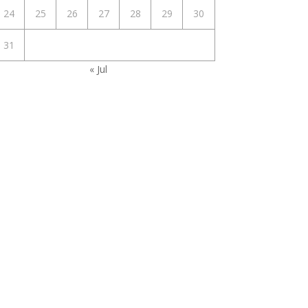
24
25
26
27
28
29
30
31
« Jul