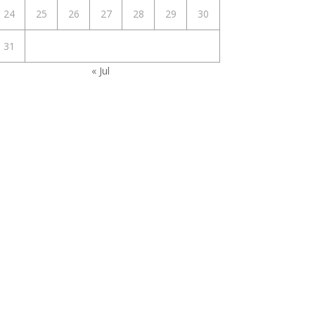
24
25
26
27
28
29
30
31
« Jul