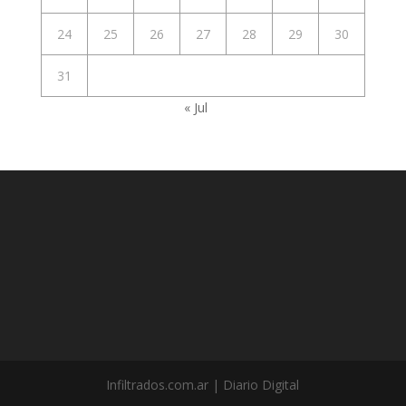
24
25
26
27
28
29
30
31
« Jul
Infiltrados.com.ar | Diario Digital