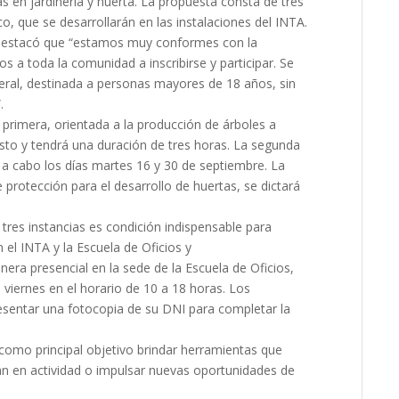
s en jardinería y huerta. La propuesta consta de tres
co, que se desarrollarán en las instalaciones del INTA.
s, destacó que “estamos muy conformes con la
s a toda la comunidad a inscribirse y participar. Se
neral, destinada a personas mayores de 18 años, sin
.
 primera, orientada a la producción de árboles a
osto y tendrá una duración de tres horas. La segunda
rá a cabo los días martes 16 y 30 de septiembre. La
e protección para el desarrollo de huertas, se dictará
 tres instancias es condición indispensable para
 el INTA y la Escuela de Oficios y
era presencial en la sede de la Escuela de Oficios,
 viernes en el horario de 10 a 18 horas. Los
sentar una fotocopia de su DNI para completar la
como principal objetivo brindar herramientas que
tán en actividad o impulsar nuevas oportunidades de