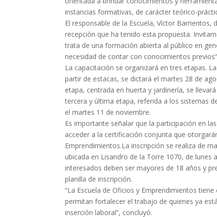
orientada a brindar conocimientos y herramienta
instancias formativas, de carácter teórico-prácti
El responsable de la Escuela, Víctor Barriento
recepción que ha tenido esta propuesta. Invitamo
trata de una formación abierta al público en ge
necesidad de contar con conocimientos previos”
La capacitación se organizará en tres etapas. La
partir de estacas, se dictará el martes 28 de ag
etapa, centrada en huerta y jardinería, se lleva
tercera y última etapa, referida a los sistemas d
el martes 11 de noviembre.
Es importante señalar que la participación en las
acceder a la certificación conjunta que otorgarán
Emprendimientos.La inscripción se realiza de man
ubicada en Lisandro de la Torre 1070, de lunes a
interesados deben ser mayores de 18 años y pre
planilla de inscripción.
“La Escuela de Oficios y Emprendimientos tiene 
permitan fortalecer el trabajo de quienes ya es
inserción laboral”, concluyó.