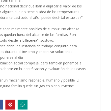
pasen tan mal”.
 nacional decir que iban a duplicar el valor de los
lo alguien que no tiene ni idea de las temperaturas
durante casi todo el año, puede decir tal estupidez”
 sean realmente posibles de cumplir. No alcanza
as quedan fuera del alcance de las familias. Son
odo desde la billeterea”, sostuvo.
ca abrir una instancia de trabajo conjunto para
tes durante el invierno y encontrar soluciones
ponerse al día.
situación social compleja, pero también ponemos a
laborar en la identificación y evaluación de los casos
r un mecanismo razonable, humano y posible. El
inguna familia quede sin gas en pleno invierno”