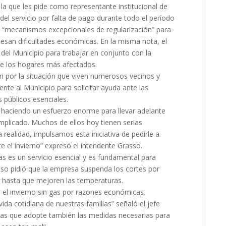
la que les pide como representante institucional de
del servicio por falta de pago durante todo el período
 “mecanismos excepcionales de regularización” para
viesan dificultades económicas. En la misma nota, el
 del Municipio para trabajar en conjunto con la
e los hogares más afectados.
ón por la situación que viven numerosos vecinos y
ente al Municipio para solicitar ayuda ante las
s públicos esenciales.
 haciendo un esfuerzo enorme para llevar adelante
licado. Muchos de ellos hoy tienen serias
a realidad, impulsamos esta iniciativa de pedirle a
e el invierno” expresó el intendente Grasso.
as es un servicio esencial y es fundamental para
r eso pidió que la empresa suspenda los cortes por
 y hasta que mejoren las temperaturas.
 el invierno sin gas por razones económicas.
ida cotidiana de nuestras familias” señaló el jefe
igas que adopte también las medidas necesarias para