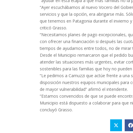
“ayudar en esta etapa a que más familias no la 
“Ayer escuchábamos al nuevo Vocero del Gobierno
servicios y que la opción, era abrigarse más. Só
que tenemos en Patagonia durante el invierno y 
criticó Grasso.
“Necesitamos planes de pago excepcionales, que
con ofrecer una financiación si después las cuot
tiempos de ayudarnos entre todos, no de mirar t
Desde el Municipio remarcaron que el pedido bus
atender las situaciones más urgentes, evitar cor
sostenibles para las familias que hoy no pueden 
“Le pedimos a Camuzzi que actúe frente a una 
disposición nuestros equipos municipales para co
de mayor vulnerabilidad” afirmó el intendente.
“Estamos convencidos de que se puede encontra
Municipio está dispuesto a colaborar para que n
concluyó Grasso.