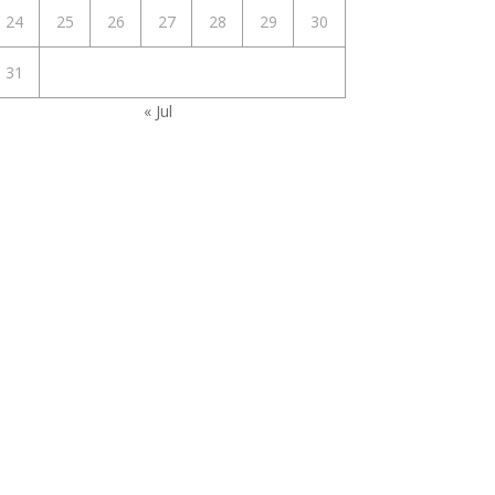
24
25
26
27
28
29
30
31
« Jul