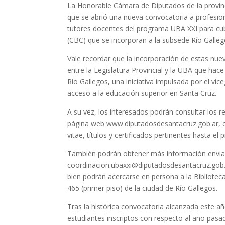
La Honorable Cámara de Diputados de la provin
que se abrió una nueva convocatoria a profesi
tutores docentes del programa UBA XXI para cub
(CBC) que se incorporan a la subsede Río Galleg
Vale recordar que la incorporación de estas nuev
entre la Legislatura Provincial y la UBA que hac
Río Gallegos, una iniciativa impulsada por el v
acceso a la educación superior en Santa Cruz.
A su vez, los interesados podrán consultar los r
página web www.diputadosdesantacruz.gob.ar, c
vitae, títulos y certificados pertinentes hasta el
También podrán obtener más información envian
coordinacion.ubaxxi@diputadosdesantacruz.gob.
bien podrán acercarse en persona a la Bibliotec
465 (primer piso) de la ciudad de Río Gallegos.
Tras la histórica convocatoria alcanzada este año
estudiantes inscriptos con respecto al año pasad