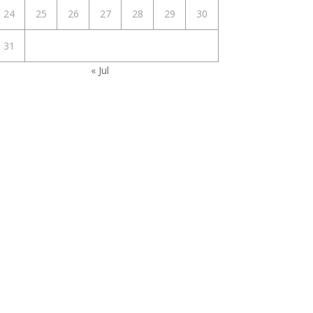
24
25
26
27
28
29
30
31
« Jul