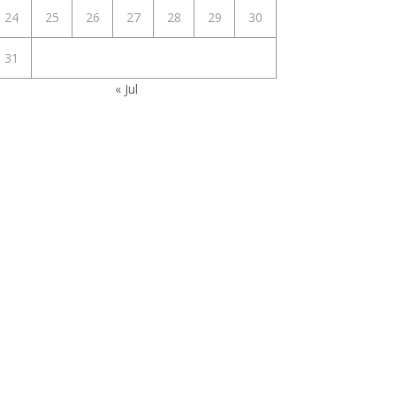
24
25
26
27
28
29
30
31
« Jul