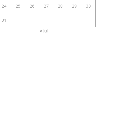
24
25
26
27
28
29
30
31
« Jul