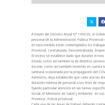
A través del Decreto Anual N° 1430/20, el Gobie
personal de la Administración Pública Provincial
En esta medida están contemplados los trabajado
Provincial, Centralizada, Descentralizada, Empr
El receso se establece dado que durante el mes 
Estado como así también la de distintos servicio
escolar, como así también teniendo en cuenta las
sanitaria ocasionada por la propagación del CO
Asimismo, deja establecido que cada una las ár
dotación mínima de personal a los fines de resp
fijando particular atención en las tareas específi
Social, el Ministerio de Salud y Ambiente -en sus 
Provincia -Policía provincial.
Cada una de las áreas de trabajo deberán contar