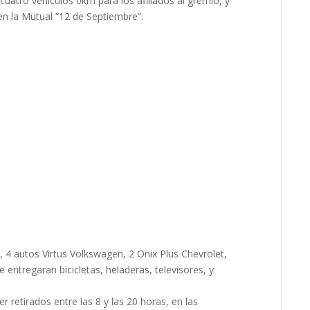
uatro vehículos 0km para los afiliados al gremio, y
en la Mutual “12 de Septiembre”.
, 4 autos Virtus Volkswagen, 2 Onix Plus Chevrolet,
 entregaran bicicletas, heladeras, televisores, y
 retirados entre las 8 y las 20 horas, en las