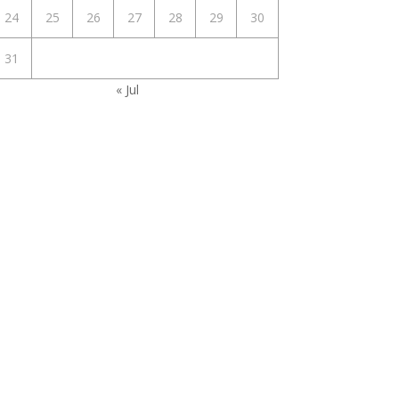
24
25
26
27
28
29
30
31
« Jul