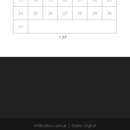
24
25
26
27
28
29
30
31
« Jul
Infiltrados.com.ar | Diario Digital