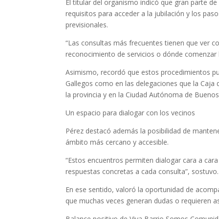
El titular del organismo indicó que gran parte de
requisitos para acceder a la jubilación y los pa
previsionales.
“Las consultas más frecuentes tienen que ver con
reconocimiento de servicios o dónde comenzar lo
Asimismo, recordó que estos procedimientos pue
Gallegos como en las delegaciones que la Caja d
la provincia y en la Ciudad Autónoma de Buenos 
Un espacio para dialogar con los vecinos
Pérez destacó además la posibilidad de mantene
ámbito más cercano y accesible.
“Estos encuentros permiten dialogar cara a cara 
respuestas concretas a cada consulta”, sostuvo.
En ese sentido, valoró la oportunidad de acomp
que muchas veces generan dudas o requieren as
Balance positivo de Viva Barrio Somos Comuni