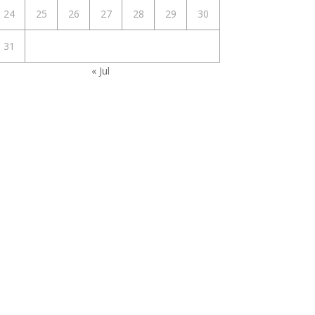
24
25
26
27
28
29
30
31
« Jul