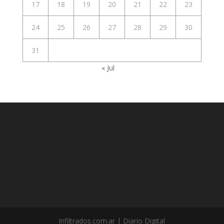
17
18
19
20
21
22
23
24
25
26
27
28
29
30
31
« Jul
Infiltrados.com.ar | Diario Digital